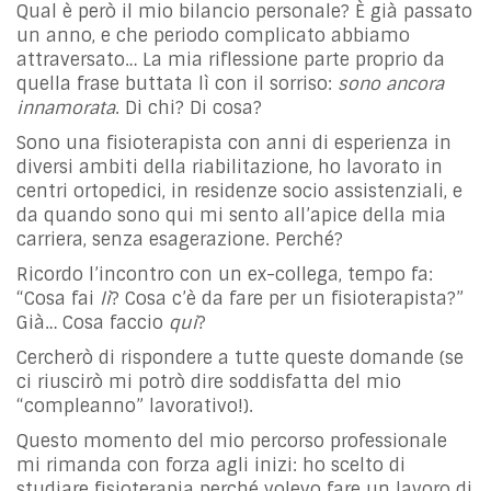
Qual è però il mio bilancio personale? È già passato
un anno, e che periodo complicato abbiamo
attraversato… La mia riflessione parte proprio da
quella frase buttata lì con il sorriso:
sono ancora
innamorata
. Di chi? Di cosa?
Sono una fisioterapista con anni di esperienza in
diversi ambiti della riabilitazione, ho lavorato in
centri ortopedici, in residenze socio assistenziali, e
da quando sono qui mi sento all’apice della mia
carriera, senza esagerazione. Perché?
Ricordo l’incontro con un ex-collega, tempo fa:
“Cosa fai
lì
? Cosa c’è da fare per un fisioterapista?”
Già… Cosa faccio
qui
?
Cercherò di rispondere a tutte queste domande (se
ci riuscirò mi potrò dire soddisfatta del mio
“compleanno” lavorativo!).
Questo momento del mio percorso professionale
mi rimanda con forza agli inizi: ho scelto di
studiare fisioterapia perché volevo fare un lavoro di