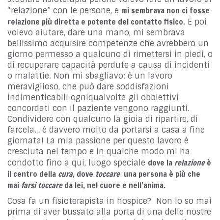
mi sembrava non ci fosse
“relazione” con le persone, e
relazione più diretta e potente del contatto fisico
. E poi
volevo aiutare, dare una mano, mi sembrava
bellissimo acquisire competenze che avrebbero un
giorno permesso a qualcuno di rimettersi in piedi, o
di recuperare capacità perdute a causa di incidenti
o malattie. Non mi sbagliavo: è un lavoro
meraviglioso, che può dare soddisfazioni
indimenticabili ogniqualvolta gli obbiettivi
concordati con il paziente vengono raggiunti.
Condividere con qualcuno la gioia di ripartire, di
farcela… è davvero molto da portarsi a casa a fine
giornata! La mia passione per questo lavoro è
cresciuta nel tempo e in qualche modo mi ha
dove la
relazione
è
condotto fino a qui, luogo speciale
il centro della
cura,
dove
toccare
una persona è più che
mai
farsi toccare
da lei, nel cuore e nell’anima.
Cosa fa un fisioterapista in hospice? Non lo so mai
prima di aver bussato alla porta di una delle nostre