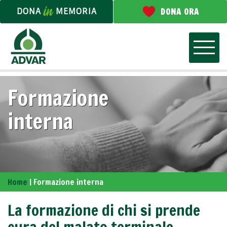
DONA
MEMORIA
DONA ORA
Formazione
interna
Home
|
Formazione interna
La formazione di chi si prende
cura del malato terminale.