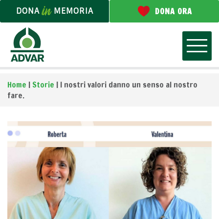
DONA
MEMORIA
DONA ORA
Home
|
Storie
|
I nostri valori danno un senso al nostro
fare.