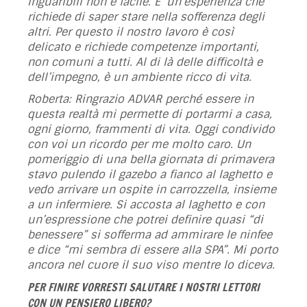
inguaribili non è facile. E’ un’esperienza che
richiede di saper stare nella sofferenza degli
altri. Per questo il nostro lavoro è così
delicato e richiede competenze importanti,
non comuni a tutti. Al di là delle difficoltà e
dell’impegno, è un ambiente ricco di vita.
Roberta: Ringrazio ADVAR perché essere in
questa realtà mi permette di portarmi a casa,
ogni giorno, frammenti di vita. Oggi condivido
con voi un ricordo per me molto caro. Un
pomeriggio di una bella giornata di primavera
stavo pulendo il gazebo a fianco al laghetto e
vedo arrivare un ospite in carrozzella, insieme
a un infermiere. Si accosta al laghetto e con
un’espressione che potrei definire quasi “di
benessere” si sofferma ad ammirare le ninfee
e dice “mi sembra di essere alla SPA”. Mi porto
ancora nel cuore il suo viso mentre lo diceva.
PER FINIRE VORRESTI SALUTARE I NOSTRI LETTORI
CON UN PENSIERO LIBERO?