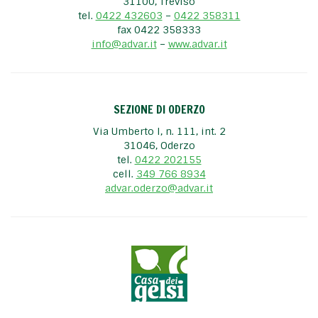
31100, Treviso
tel.
0422 432603
–
0422 358311
fax 0422 358333
info@advar.it
–
www.advar.it
SEZIONE DI ODERZO
Via Umberto I, n. 111, int. 2
31046, Oderzo
tel.
0422 202155
cell.
349 766 8934
advar.oderzo@advar.it