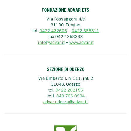
FONDAZIONE ADVAR ETS
Via Fossaggera 4/c
31100, Treviso
tel.
0422 432603
–
0422 358311
fax 0422 358333
info@advar.it
–
www.advar.it
SEZIONE DI ODERZO
Via Umberto I, n. 111, int. 2
31046, Oderzo
tel.
0422 202155
cell.
349 766 8934
advar.oderzo@advar.it