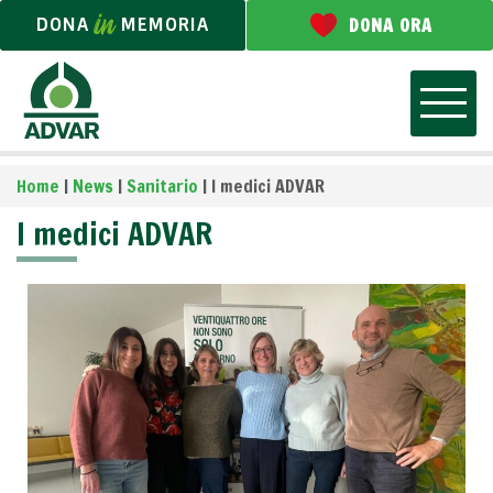
DONA
MEMORIA
DONA ORA
Home
|
News
|
Sanitario
|
I medici ADVAR
I medici ADVAR