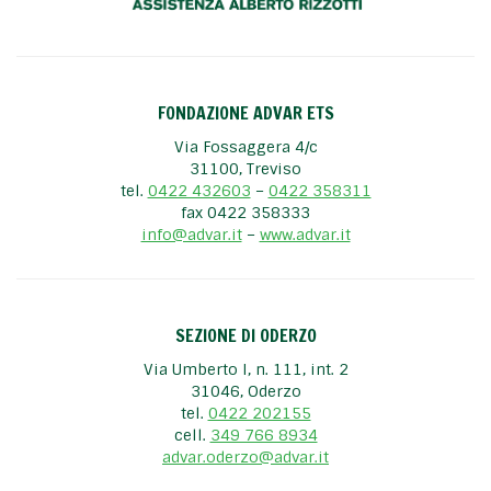
FONDAZIONE ADVAR ETS
Via Fossaggera 4/c
31100, Treviso
tel.
0422 432603
–
0422 358311
fax 0422 358333
info@advar.it
–
www.advar.it
SEZIONE DI ODERZO
Via Umberto I, n. 111, int. 2
31046, Oderzo
tel.
0422 202155
cell.
349 766 8934
advar.oderzo@advar.it