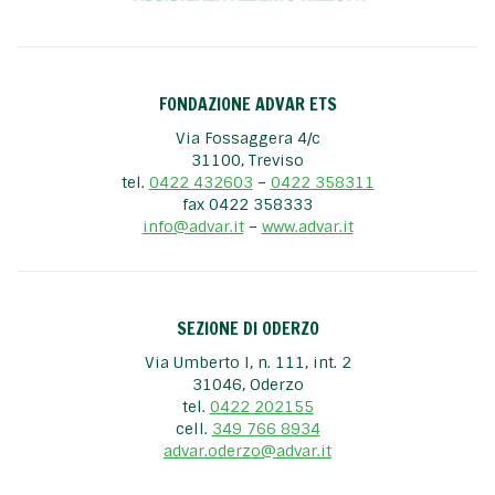
FONDAZIONE ADVAR ETS
Via Fossaggera 4/c
31100, Treviso
tel.
0422 432603
–
0422 358311
fax 0422 358333
info@advar.it
–
www.advar.it
SEZIONE DI ODERZO
Via Umberto I, n. 111, int. 2
31046, Oderzo
tel.
0422 202155
cell.
349 766 8934
advar.oderzo@advar.it