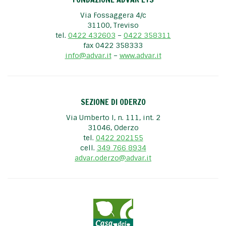
Via Fossaggera 4/c
31100, Treviso
tel.
0422 432603
–
0422 358311
fax 0422 358333
info@advar.it
–
www.advar.it
SEZIONE DI ODERZO
Via Umberto I, n. 111, int. 2
31046, Oderzo
tel.
0422 202155
cell.
349 766 8934
advar.oderzo@advar.it